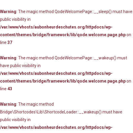
Warning
: The magic method QodeWelcomePage::__sleep() must have
public visibility in
/var/www/vhosts/aubonheurdeschutes.org/httpdocs/wp-
content/themes/bridge/framework/lib/qode.welcome.page.php
on
line
37
Warning
: The magic method QodeWelcomePage::__wakeup() must
have public visibility in
/var/www/vhosts/aubonheurdeschutes.org/httpdocs/wp-
content/themes/bridge/framework/lib/qode.welcome.page.php
on
line
43
Warning
: The magic method
Bridge\Shortcodes\Lib\ShortcodeLoader::__wakeup() must have
public visibility in
/var/www/vhosts/aubonheurdeschutes.org/httpdocs/wp-